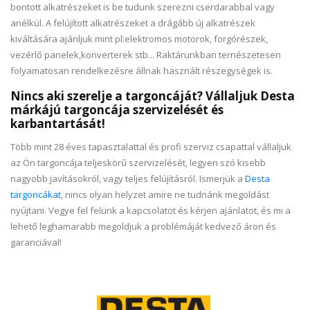
bontott alkatrészeket is be tudunk szerezni cserdarabbal vagy
anélkül. A felújított alkatrészeket a drágább új alkatrészek
kiváltására ajánljuk mint pl:elektromos motorok, forgórészek,
vezérlő panelek,konverterek stb... Raktárunkban ternészetesen
folyamatosan rendelkezésre állnak használt részegységek is.
Nincs aki szerelje a targoncáját? Vállaljuk Desta
márkájú targoncája szervizelését és
karbantartását!
Több mint 28 éves tapasztalattal és profi szerviz csapattal vállaljuk
az Ön targoncája teljeskörű szervizelését, legyen szó kisebb
nagyobb javításokról, vagy teljes felújításról. Ismerjük a
Desta
targoncákat
, nincs olyan helyzet amire ne tudnánk megoldást
nyújtani. Vegye fel felünk a kapcsolatot és kérjen ajánlatot, és mi a
lehető leghamarabb megoldjuk a problémáját kedvező áron és
garanciával!