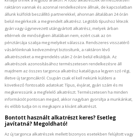
kínálja önnek a legjobb árakon. A főbb alkatrészek természetesen
raktáron vannak és azonnal rendelkezésre állnak, de kapcsolatban
állunk külföldi beszállító partnerekkel, ahonnan általában 24 órán
belül megérkezik a megrendelt alkatrész. Legtöbb típushoz létezik
gyári vagy úgynevezett utángyártott alkatrész, melyek árban
eltérnek de minőségben általában nem, ezért csak az ön
pénztárcája szabja meg melyiket válassza. Rendszeres visszatérő
vásárlóinknak kedvezményt biztosítunk, a raktáron lévő
alkatrészeket a megrendelés után 2 órán belül elküldjük. Az
alkatrészek azonosításához természetesen rendelkezésre áll
majdnem az összes targonca alkatrész katalógusa legyen szó régi,
illetve új targoncákról. Csupán csak el kell nekünk küldeni a
következő fontosabb adatokat: Típus, évjárat, gyári szám és mi
megkeressünk a megfelelő alkatrészt. Természetesen ha minden
információt pontosan megad, akkor nagyban gyorsítja a munkánkat,
és előbb tudja ön is megkapni a kívánt alkatrészt.
Bontott használt alkatrészt keres? Esetleg
javítatná? Megoldható!
Az új targonca alkatrészek mellett bizonyos esetekben felújított vagy