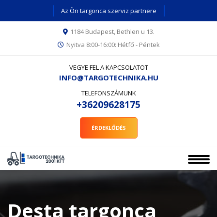
Az Ön targonca szerviz partnere
1184 Budapest, Bethlen u 13.
Nyitva 8:00-16:00: Hétfő - Péntek
VEGYE FEL A KAPCSOLATOT
INFO@TARGOTECHNIKA.HU
TELEFONSZÁMUNK
+36209628175
ÉRDEKLŐDÉS
Desta targonca