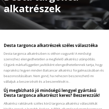
alkatrészek
Desta targonca alkatrészek széles választéka
Desta targonca alkatrészben is otthon vagyunk! A minőségi
szervizhez elengedhetetlen a megfelelő alkatrész utánpótlás.
Cégünk márkafüggetlen javítóként elengedhetetlennek tartja, hogy
naprakész legyen minden Balcancar alkatrész forgalmazásában és
beazonosításában. Nem gond, ha nehezen beszerezhető mi
vállaljuk a beszerzését és a beszerelését is .
Új megbízható jó minőségű lengyel gyártású
Desta targonca alkatrészt keres? Beszerezzük!
Alkatrész raktárunk széles körű targonca alkatrész választékát