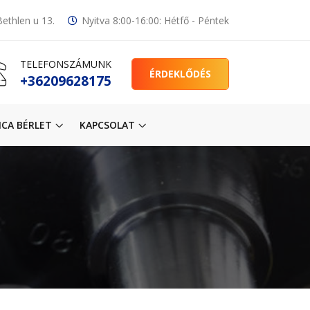
ethlen u 13.
Nyitva 8:00-16:00: Hétfő - Péntek
TELEFONSZÁMUNK
ÉRDEKLŐDÉS
+36209628175
CA BÉRLET
KAPCSOLAT