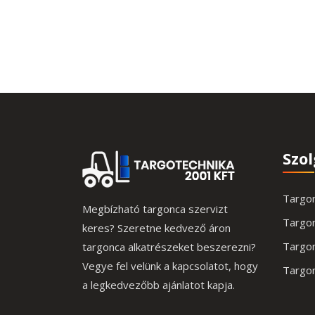
Szo
Targon
Megbízható targonca szervizt
Targo
keres? Szeretne kedvező áron
Targon
targonca alkatrészeket beszerezni?
Vegye fel velünk a kapcsolatot, hogy
Targon
a legkedvezőbb ajánlatot kapja.