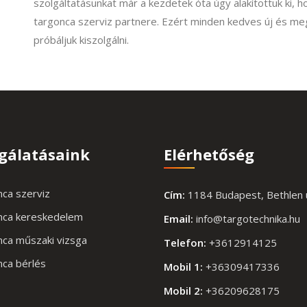
szolgáltatásunkat már a kezdetek óta úgy alakítottuk ki,
targonca szerviz partnere. Ezért minden kedves új és me
próbáljuk kiszolgálni.
lgálatásaink
Elérhetőség
ca szerviz
Cím:
1184 Budapest, Bethlen 
nca kereskedelem
Email:
info@targotechnika.hu
ca műszaki vizsga
Telefon:
+3612914125
ca bérlés
Mobil 1:
+36309417336
Mobil 2:
+36209628175