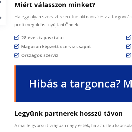
Miért válasszon minket?
Ha egy olyan szervizt szeretne aki naprakész a targoncák
profi megoldást nyújtani Önnek.
28 éves tapasztalat
Magasan képzett szerviz csapat
Országos szerviz
Hibás a targonca? Me
Legyünk partnerek hosszú távon
A mai felgyorsult világban nagy érték, ha az üzleti kapcso