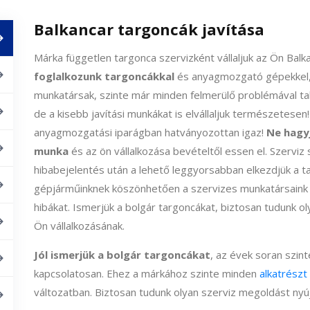
Balkancar targoncák javítása
Márka független targonca szervizként vállaljuk az Ön Balk
foglalkozunk targoncákkal
és anyagmozgató gépekkel, 
munkatársak, szinte már minden felmerülő problémával talá
de a kisebb javítási munkákat is elvállaljuk természetesen
anyagmozgatási iparágban hatványozottan igaz!
Ne hagyj
munka
és az ön vállalkozása bevételtől essen el. Szerviz
hibabejelentés után a lehető leggyorsabban elkezdjük a ta
gépjárműinknek köszönhetően a szervizes munkatársaink a
hibákat. Ismerjük a bolgár targoncákat, biztosan tudunk o
Ön vállalkozásának.
Jól ismerjük a bolgár targoncákat
, az évek soran szin
kapcsolatosan. Ehez a márkához szinte minden
alkatrészt
változatban. Biztosan tudunk olyan szerviz megoldást nyúj