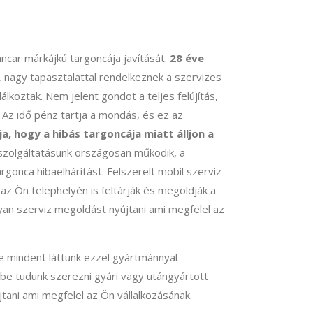
ancar márkájkú targoncája javítását.
28 éve
nagy tapasztalattal rendelkeznek a szervizes
lkoztak. Nem jelent gondot a teljes felújítás,
! Az idő pénz tartja a mondás, és ez az
a, hogy a hibás targoncája miatt álljon a
 szolgáltatásunk országosan működik, a
rgonca hibaelhárítást. Felszerelt mobil szerviz
z Ön telephelyén is feltárják és megoldják a
lyan szerviz megoldást nyújtani ami megfelel az
te mindent láttunk ezzel gyártmánnyal
be tudunk szerezni gyári vagy utángyártott
tani ami megfelel az Ön vállalkozásának.