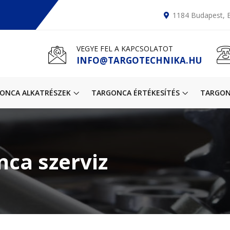
1184 Budapest, B
VEGYE FEL A KAPCSOLATOT
INFO@TARGOTECHNIKA.HU
ONCA ALKATRÉSZEK
TARGONCA ÉRTÉKESÍTÉS
TARGON
nca szerviz