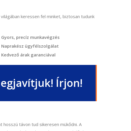
 világában keressen fel minket, biztosan tudunk
Gyors, precíz munkavégzés
Naprakész ügyfélszolgálat
Kedvező árak garanciával
gjavítjuk! Írjon!
lat hosszú távon tud sikeresen mükődni. A