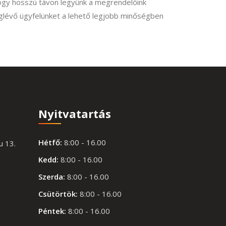
 hogy hosszú távon legyünk a megrendelőink
glévő ügyfelünket a lehető legjobb minőségben
Nyitvatartás
Hétfő:
8:00 - 16.00
u 13.
Kedd:
8:00 - 16.00
Szerda:
8:00 - 16.00
Csütörtök:
8:00 - 16.00
Péntek:
8:00 - 16.00