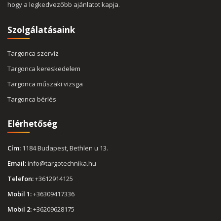
hogy a legkedvezőbb ajánlatot kapja.
Szolgálatásaink
Targonca szerviz
Targonca kereskedelem
Targonca műszaki vizsga
Targonca bérlés
Elérhetőség
Cím:
1184 Budapest, Bethlen u 13.
Email:
info@targotechnika.hu
Telefon:
+3612914125
Mobil 1:
+36309417336
Mobil 2:
+36209628175