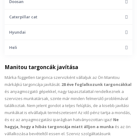
Doosan
Caterpillar cat
Hyundai
Heli
Manitou targoncák javítása
Márka független targonca szervizként vállaljuk az Ön Manitou
márkájkú targoncája javítását.
28 éve foglalkozunk targoncákkal
és anyagmozgató gépekkel, nagy tapasztalattal rendelkeznek a
szervizes munkatársak, szinte már minden felmerülő problémával
találkoztak. Nem jelent gondot a teljes felújítás, de a kisebb javítási
munkákat is elvállaljuk természetesen! Az idő pénz tartja a mondás,
és ez az anyagmozgatási iparágban hatványozottan igaz!
Ne
hagyja, hogy a hibás targoncája miatt álljon a munka
és az ön
vállalkozása bevételtől essen el. Szerviz szolgáltatásunk