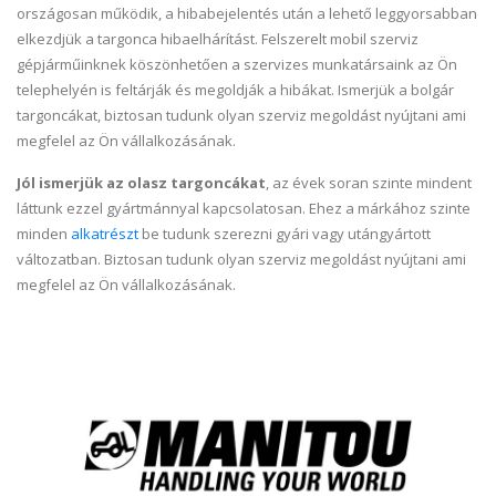
országosan működik, a hibabejelentés után a lehető leggyorsabban
elkezdjük a targonca hibaelhárítást. Felszerelt mobil szerviz
gépjárműinknek köszönhetően a szervizes munkatársaink az Ön
telephelyén is feltárják és megoldják a hibákat. Ismerjük a bolgár
targoncákat, biztosan tudunk olyan szerviz megoldást nyújtani ami
megfelel az Ön vállalkozásának.
Jól ismerjük az olasz targoncákat
, az évek soran szinte mindent
láttunk ezzel gyártmánnyal kapcsolatosan. Ehez a márkához szinte
minden
alkatrészt
be tudunk szerezni gyári vagy utángyártott
változatban. Biztosan tudunk olyan szerviz megoldást nyújtani ami
megfelel az Ön vállalkozásának.