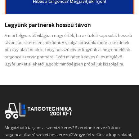
Hibás a targonca? Megjavítjuk! Írjon!
Legyünk partnerek hosszú távon
A mai felgyorsult világban nagy érték, ha az üzleti kapcsolat hosszú
távon tud sikeresen mükődni. A szolgáltatásunkat már a kezdetek
óta úgy alakítottuk ki, hogy hosszú távon legyünk a megrendelőink
targonca szerviz partnere. Ezért minden kedves új és meglévő
ügyfelünket a lehető legjobb minőségben próbáljuk kiszolgálni.
Megbízható targonca szervizt keres? Szeretne kedvező áron
targonca alkatrészeket beszerezni? Vegye fel velünk a kapcsolatot,