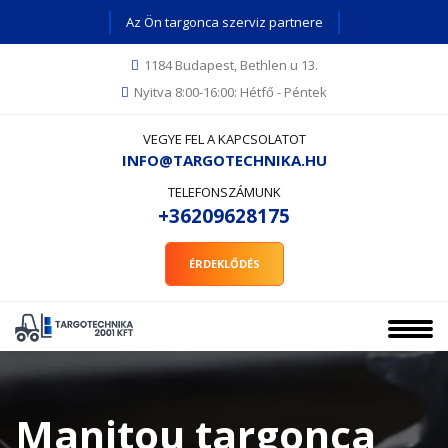
Az Ön targonca szerviz partnere
1184 Budapest, Bethlen u 13.
Nyitva 8:00-16:00: Hétfő - Péntek
VEGYE FEL A KAPCSOLATOT
INFO@TARGOTECHNIKA.HU
TELEFONSZÁMUNK
+36209628175
ÉRDEKLŐDÉS
Manitou targonca